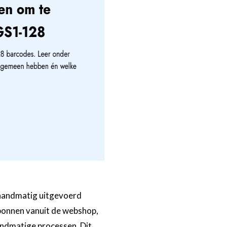
handmatig uitgevoerd
kbonnen vanuit de webshop,
andmatige processen. Dit