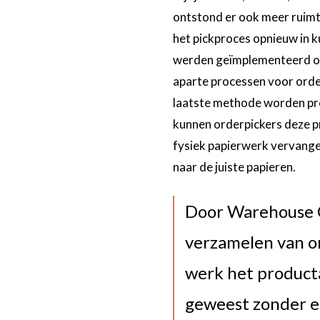
ontstond er ook meer ruim
het pickproces opnieuw in k
werden geïmplementeerd op 
aparte processen voor order
laatste methode worden prod
kunnen orderpickers deze p
fysiek papierwerk vervange
naar de juiste papieren.
Door Warehouse On
verzamelen van or
werk het producta
geweest zonder 