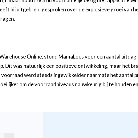
drijf, maar houdt zich nu voornamelijk bezig met applicatiebe
eft hij uitgebreid gesproken over de explosieve groei van h
dragen.
Warehouse Online, stond MamaLoes voor een aantal uitdagi
p. Dit was natuurlijk een positieve ontwikkeling, maar het b
e voorraad werd steeds ingewikkelder naarmate het aantal p
eilijker om de voorraadniveaus nauwkeurig bij te houden en
.