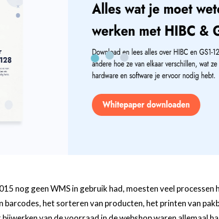
15 nog geen WMS in gebruik had, moesten veel processen 
n barcodes, het sorteren van producten, het printen van pa
et bijwerken van de voorraad in de webshop waren allemaal h