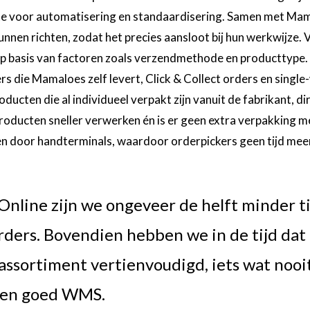
te voor automatisering en standaardisering. Samen met Ma
unnen richten, zodat het precies aansloot bij hun werkwijze.
basis van factoren zoals verzendmethode en producttype. Z
s die Mamaloes zelf levert, Click & Collect orders en single
ucten die al individueel verpakt zijn vanuit de fabrikant, di
roducten sneller verwerken én is er geen extra verpakking 
n door handterminals, waardoor orderpickers geen tijd meer 
line zijn we ongeveer de helft minder ti
ders. Bovendien hebben we in de tijd dat
ssortiment vertienvoudigd, iets wat nooi
een goed WMS.