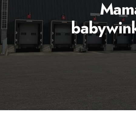
Mama
babywink