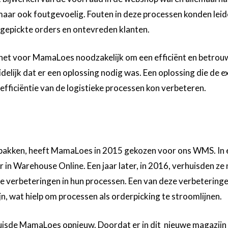
 maar ook foutgevoelig. Fouten in deze processen konden leid
gepickte orders en ontevreden klanten.
het voor MamaLoes noodzakelijk om een efficiënt en betro
elijk dat er een oplossing nodig was. Een oplossing die de e
e efficiëntie van de logistieke processen kon verbeteren.
pakken, heeft MamaLoes in 2015 gekozen voor ons WMS. In e
in Warehouse Online. Een jaar later, in 2016, verhuisden ze
 verbeteringen in hun processen. Een van deze verbeteringe
jn, wat hielp om processen als orderpicking te stroomlijnen.
erhuisde MamaLoes opnieuw. Doordat er in dit nieuwe magazij