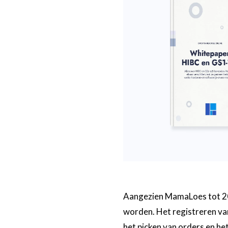
Aangezien MamaLoes tot 20
worden. Het registreren va
het picken van orders en h