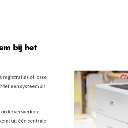
m bij het
egistraties of losse
. Met een systeem als
d orderverwerking,
 komt uit één centrale