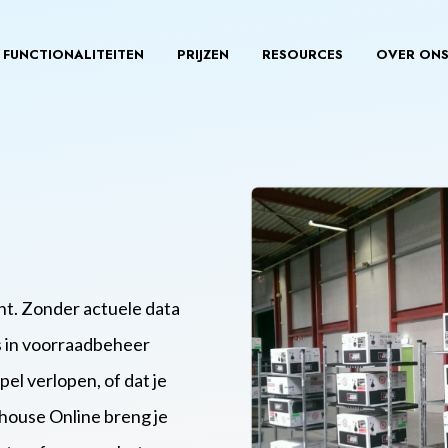
FUNCTIONALITEITEN
PRIJZEN
RESOURCES
OVER ON
ht. Zonder actuele data
’s in voorraadbeheer
el verlopen, of dat je
house Online breng je