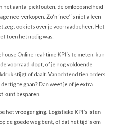
n het aantal pickfouten, de omloopsnelheid
tage nee-verkopen. Zo’n ‘nee’ is niet alleen
et zegt ook iets over je voorraadbeheer. Het
et toen het nodig was.
house Online real-time KPI’s te meten, kun
f de voorraad klopt, of je nog voldoende
druk stijgt of daalt. Vanochtend tien orders
dertig te gaan? Dan weet je of je extra
st kunt besparen.
hoe het vroeger ging. Logistieke KPI’s laten
 op de goede weg bent, of dat het tijd is om