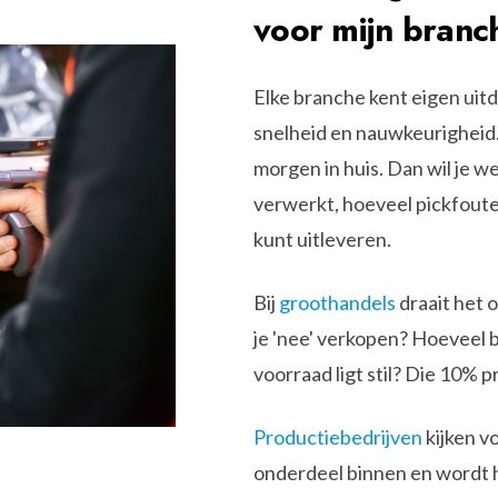
voor mijn branc
Elke branche kent eigen uit
snelheid en nauwkeurigheid
morgen in huis. Dan wil je 
verwerkt, hoeveel pickfouten 
kunt uitleveren.
Bij
groothandels
draait het 
je 'nee' verkopen? Hoeveel 
voorraad ligt stil? Die 10% 
Productiebedrijven
kijken v
onderdeel binnen en wordt h